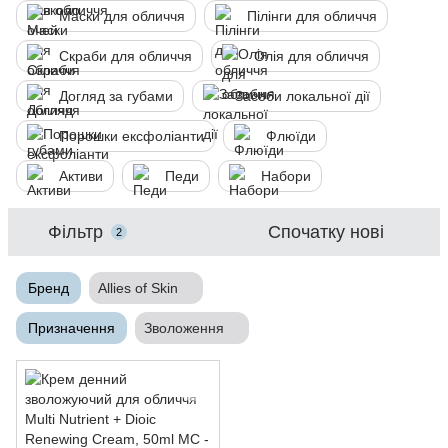
Маски для обличчя
Пілінги для обличчя
Скраби для обличчя
Олія для обличчя
Догляд за губами
Засоби локальної дії
Порошки ексфоліанти
Флюїди
Активи
Педи
Набори
Фільтр
Спочатку нові
2
Бренд
Allies of Skin
Призначення
Зволоження