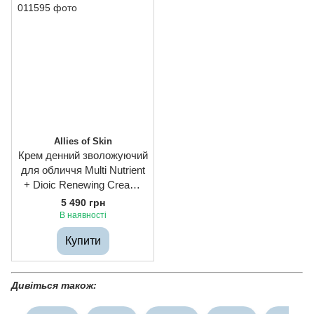
Allies of Skin
Крем денний зволожуючий
для обличчя Multi Nutrient
+ Dioic Renewing Cream,
50ml
5 490 грн
В наявності
Купити
Дивіться також: