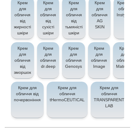
Крем
Крем
Крем
Крем
Крем дл
для
для
для
для
обличчя
обличчя
обличчя
обличчя
обличчя
Instytytu
від
від
від
AG
жирності
сухісті
тьмяністі
SKIN
шкіри
шкіри
шкіри
Крем
Крем
Крем
Крем
Крем
для
для
для
для
для
обличчя
обличчя
обличчя
обличчя
обличчя
від
dr.deep
Genosys
Image
Matrigen
зморшок
Крем для
Крем для
Крем для
обличчя від
обличчя
обличчя
почервоніння
tHermoCEUTICAL
TRANSPARENT
LAB