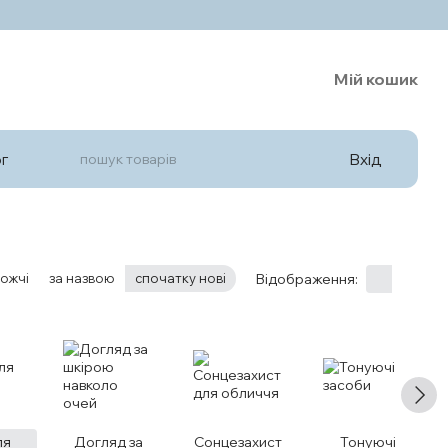
Мій кошик
Вхід
г
ожчі
за назвою
спочатку нові
Відображення:
ля
Догляд за
Сонцезахист
Тонуючі