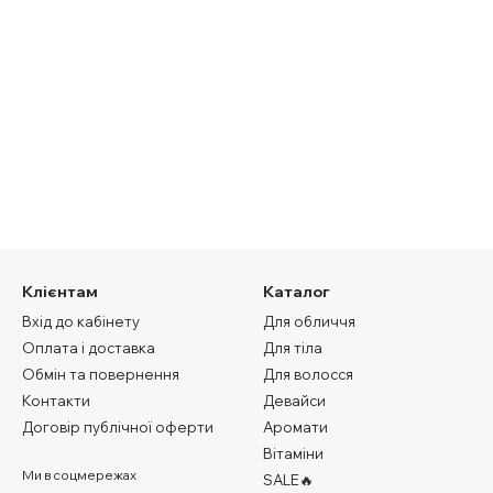
Клієнтам
Каталог
Вхід до кабінету
Для обличчя
Оплата і доставка
Для тіла
Обмін та повернення
Для волосся
Контакти
Девайси
Договір публічної оферти
Аромати
Вітаміни
Ми в соцмережах
SALE🔥