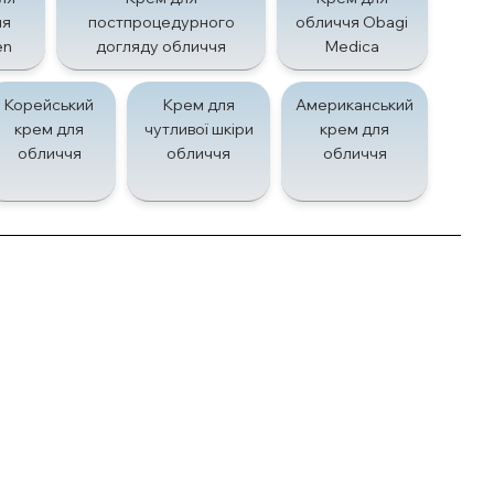
чя
постпроцедурного
обличчя Obagi
en
догляду обличчя
Medica
Корейський
Крем для
Американський
крем для
чутливої шкіри
крем для
обличчя
обличчя
обличчя