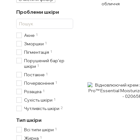
обличчя
Проблеми шкіри
1
Акне
1
Зморшки
1
Пігментація
Порушений барʼєр
1
шкіри
1
Постакне
1
Почервоніння
1
Розацеа
1
Сухість шкіри
2
Чутливість шкіри
Тип шкіри
1
Всі типи шкіри
1
Жирна