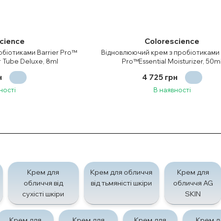
cience
Colorescience
біотиками Barrier Pro™
Відновлюючий крем з пробіотиками 
er Tube Deluxe, 8ml
Pro™Essential Moisturizer, 50m
н
4 725 грн
ності
В наявності
Крем для
Крем для обличчя
Крем для
обличчя від
від тьмяністі шкіри
обличчя AG
сухісті шкіри
SKIN
Крем для
Крем для
Крем для
Крем д