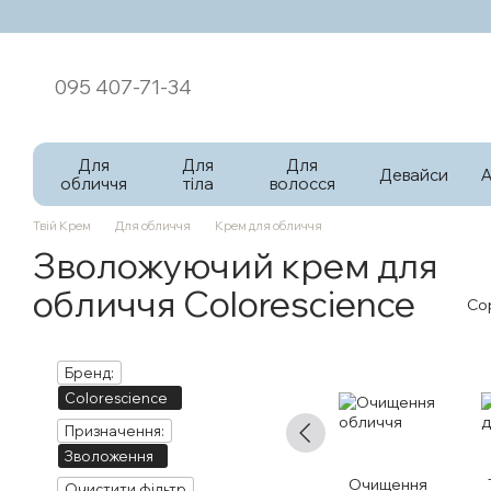
Перейти к основному контенту
095 407-71-34
Для
Для
Для
Девайси
обличчя
тіла
волосся
Твій Крем
Для обличчя
Крем для обличчя
Зволожуючий крем для
обличчя Colorescience
Со
Бренд:
Colorescience
Призначення:
Зволоження
Очищення
Очистити фільтр