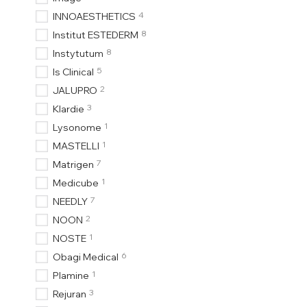
4
INNOAESTHETICS
8
Institut ESTEDERM
8
Instytutum
5
Is Clinical
2
JALUPRO
3
Klardie
1
Lysonome
1
MASTELLI
7
Matrigen
1
Medicube
7
NEEDLY
2
NOON
1
NOSTE
6
Obagi Medical
1
Plamine
3
Rejuran