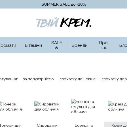
SUMMER SALE до -20%
SALE
Про
Аромати
Вітаміни
Бренди
Бло
🔥
нас
ртування:
за популярністю
спочатку дешевше
спочатку дор
Тонери для
Сироватки
Есенції та
Крем д