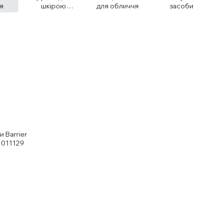
я
шкірою
для обличчя
засоби
навколо очей