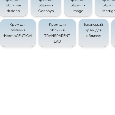
обличчя
обличчя
обличчя
облич
dr.deep
Genosys
Image
Matrig
Крем для
Крем для
Іспанський
обличчя
обличчя
крем для
tHermoCEUTICAL
TRANSPARENT
обличчя
LAB