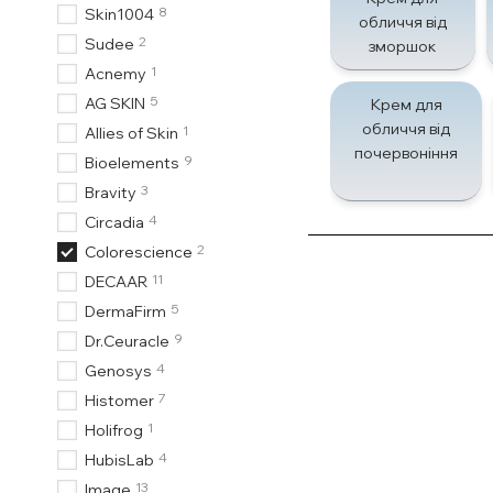
8
Skin1004
обличчя від
2
Sudee
зморшок
1
Acnemy
5
AG SKIN
Крем для
обличчя від
1
Allies of Skin
почервоніння
9
Bioelements
3
Bravity
4
Circadia
2
Colorescience
11
DECAAR
5
DermaFirm
9
Dr.Ceuracle
4
Genosys
7
Histomer
1
Holifrog
4
HubisLab
13
Image