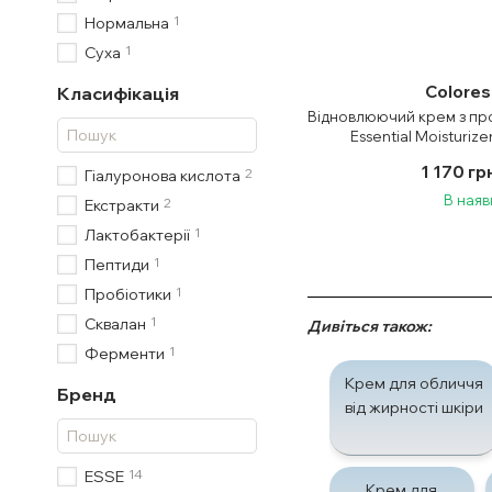
1
Нормальна
1
Суха
Colores
Класифікація
Відновлюючий крем з про
Essential Moisturiz
1 170 гр
2
Гіалуронова кислота
В наяв
2
Екстракти
1
Лактобактерії
1
Пептиди
1
Пробіотики
1
Сквалан
Дивіться також:
1
Ферменти
Крем для обличчя
Бренд
від жирності шкіри
14
ESSE
Крем для