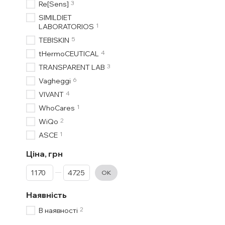
3
Re[Sens]
SIMILDIET
1
LABORATORIOS
5
TEBISKIN
4
tHermoCEUTICAL
3
TRANSPARENT LAB
6
Vagheggi
4
VIVANT
1
WhoCares
2
WiQo
1
ASCE
Ціна, грн
От Ціна, грн
До Ціна, грн
ОК
Наявність
2
В наявності