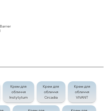
Barrier
l
Крем для
Крем для
Крем для
обличчя
обличчя
обличчя
Instytytum
Circadia
VIVANT
ля
Крем для
Крем для