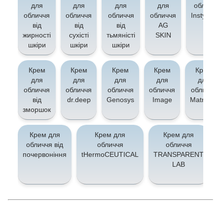
для
для
для
для
обличчя
обличчя
обличчя
обличчя
обличчя
Instytytu
від
від
від
AG
жирності
сухісті
тьмяністі
SKIN
шкіри
шкіри
шкіри
Крем
Крем
Крем
Крем
Крем
для
для
для
для
для
обличчя
обличчя
обличчя
обличчя
обличчя
від
dr.deep
Genosys
Image
Matrigen
зморшок
Крем для
Крем для
Крем для
обличчя від
обличчя
обличчя
почервоніння
tHermoCEUTICAL
TRANSPARENT
LAB