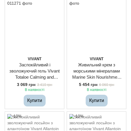
VIVANT
VIVANT
Заспокійливий і
Живильний крем з
зволожуючий гель Vivant
морськими мінералами
Totaloe Calming and
Marine Skin Nourishment
Hydrating Gel, 86ml
Cream, 86ml
3 069 грн
5 454 грн
3 410 грн
6 060 грн
В наявності
В наявності
Купити
Купити