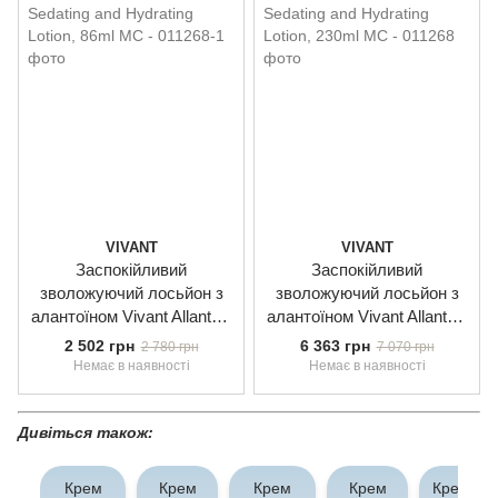
VIVANT
VIVANT
Заспокійливий
Заспокійливий
зволожуючий лосьйон з
зволожуючий лосьйон з
алантоїном Vivant Allantoin
алантоїном Vivant Allantoin
Sedating and Hydrating
Sedating and Hydrating
2 502 грн
6 363 грн
2 780 грн
7 070 грн
Lotion, 86ml
Lotion, 230ml
Немає в наявності
Немає в наявності
Дивіться також:
Крем
Крем
Крем
Крем
Крем дл