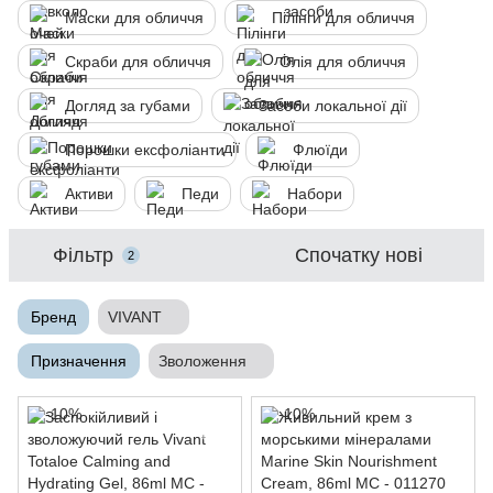
Маски для обличчя
Пілінги для обличчя
Скраби для обличчя
Олія для обличчя
Догляд за губами
Засоби локальної дії
Порошки ексфоліанти
Флюїди
Активи
Педи
Набори
Фільтр
Спочатку нові
2
Бренд
VIVANT
Призначення
Зволоження