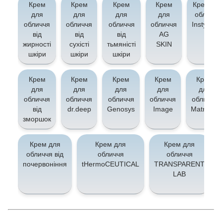
Крем
Крем
Крем
Крем
Крем дл
для
для
для
для
обличчя
обличчя
обличчя
обличчя
обличчя
Instytytu
від
від
від
AG
жирності
сухісті
тьмяністі
SKIN
шкіри
шкіри
шкіри
Крем
Крем
Крем
Крем
Крем
для
для
для
для
для
обличчя
обличчя
обличчя
обличчя
обличчя
від
dr.deep
Genosys
Image
Matrigen
зморшок
Крем для
Крем для
Крем для
обличчя від
обличчя
обличчя
почервоніння
tHermoCEUTICAL
TRANSPARENT
LAB