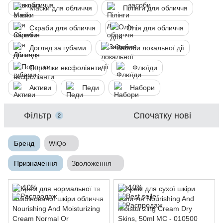
Маски для обличчя
Пілінги для обличчя
Скраби для обличчя
Олія для обличчя
Догляд за губами
Засоби локальної дії
Порошки ексфоліанти
Флюїди
Активи
Педи
Набори
Фільтр
Спочатку нові
2
Бренд
WiQo
Призначення
Зволоження