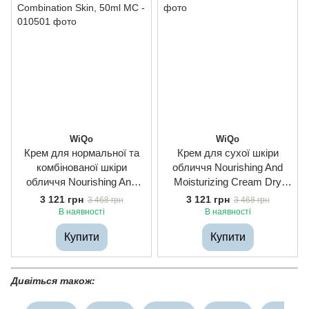
WiQo
WiQo
Крем для нормальної та
Крем для сухої шкіри
комбінованої шкіри
обличчя Nourishing And
обличчя Nourishing And
Moisturizing Cream Dry
Moisturizing Cream Normal
Skins, 50ml
3 121 грн
3 121 грн
3 468 грн
3 468 грн
Or Combination Skin, 50ml
В наявності
В наявності
Купити
Купити
Дивіться також: