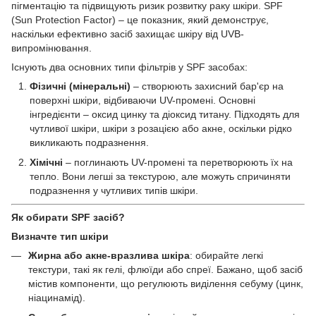
пігментацію та підвищують ризик розвитку раку шкіри. SPF
(Sun Protection Factor) – це показник, який демонструє,
наскільки ефективно засіб захищає шкіру від UVB-
випромінювання.
Існують два основних типи фільтрів у SPF засобах:
Фізичні (мінеральні)
– створюють захисний бар'єр на
поверхні шкіри, відбиваючи UV-промені. Основні
інгредієнти – оксид цинку та діоксид титану. Підходять для
чутливої шкіри, шкіри з розацією або акне, оскільки рідко
викликають подразнення.
Хімічні
– поглинають UV-промені та перетворюють їх на
тепло. Вони легші за текстурою, але можуть спричиняти
подразнення у чутливих типів шкіри.
Як обирати SPF засіб?
Визначте тип шкіри
Жирна або акне-вразлива шкіра
: обирайте легкі
текстури, такі як гелі, флюїди або спреї. Бажано, щоб засіб
містив компоненти, що регулюють виділення себуму (цинк,
ніацинамід).