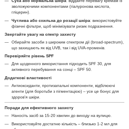
Суха або нормальна шкіра
: віддайте перевагу кремам із
зволожуючими компонентами (гіалуронова кислота,
гліцерин).
Чутлива або схильна до розації шкіра
: використовуйте
фізичні фільтри, щоб мінімізувати ризик подразнення.
Звертайте увагу на спектр захисту
Обирайте засоби з широким спектром дії (broad-spectrum),
що захищають як від UVB, так і від UVA-променів.
Перевіряйте рівень SPF
Для щоденного використання підходить SPF 30, для
активного перебування на сонці – SPF 50.
Додаткові властивості
Антиоксиданти, протизапальні компоненти, відбілюючі
агенти (для боротьби з пігментацією) – усе це бонус для
здоров'я шкіри.
Поради для ефективного захисту
Наносіть засіб за 15-20 хвилин до виходу на вулицю.
Використовуйте достатню кількість – близько 1-2 мл для