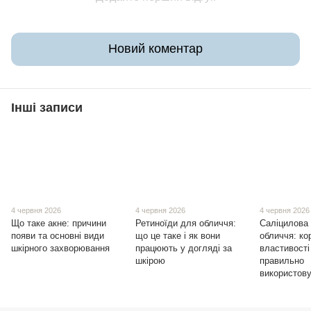
Новий коментар
Інші записи
4 червня 2026
4 червня 2026
4 червня 2026
Що таке акне: причини
Ретиноїди для обличчя:
Саліцилова
появи та основні види
що це таке і як вони
обличчя: ко
шкірного захворювання
працюють у догляді за
властивості
шкірою
правильно
використов