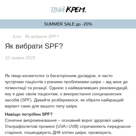
SUMMER SALE до -20%
Блог
Як вибрати SPF?
Як вибрати SPF?
10 травня 2025
Як лікар-косметолог із багаторічним досвідом, я часто
зустрічаю пацієнтів з різними проблемами шкіри – від акне до
пігментації та розації. Однією з найважливіших рекомендацій,
яку я даю своїм пацієнтам, є використання сонцезахисних
засобів (SPF). Давайте розберемося, як обрати найкращий
варіант саме для вашого типу шкіри.
Навіщо потрібен SPF?
Сонячне випромінювання – основний ворог здорової шкіри.
Ультрафіолетові промені (UVA і UVB) спричиняють передчасне
старіння, пошкоджують ДНК клітин шкіри, провокують